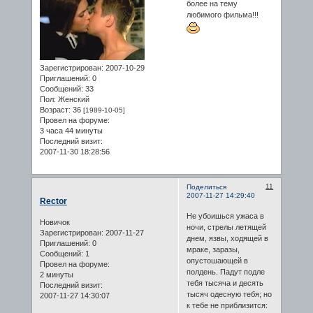
более на тему
любимого фильма!!!
Зарегистрирован
: 2007-10-29
Приглашений:
0
Сообщений:
33
Пол:
Женский
Возраст:
36
[1989-10-05]
Провел на форуме:
3 часа 44 минуты
Последний визит:
2007-11-30 18:28:56
11
Поделиться
2007-11-27 14:29:40
Rector
Не убоишься ужаса в
Новичок
ночи, стрелы летящей
Зарегистрирован
: 2007-11-27
днем, язвы, ходящей в
Приглашений:
0
мраке, заразы,
Сообщений:
1
опустошающей в
Провел на форуме:
полдень. Падут подле
2 минуты
тебя тысяча и десять
Последний визит:
тысяч одесную тебя; но
2007-11-27 14:30:07
к тебе не приблизится: