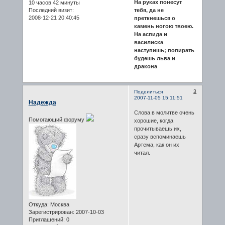
На руках понесут
10 часов 42 минуты
Последний визит:
тебя, да не
2008-12-21 20:40:45
преткнешься о
камень ногою твоею.
На аспида и
василиска
наступишь; попирать
будешь льва и
дракона
3
Поделиться
2007-11-05 15:11:51
Надежда
Слова в молитве очень
Помогающий форуму
хорошие, когда
прочитываешь их,
сразу вспоминаешь
Артема, как он их
читал.
Откуда:
Москва
Зарегистрирован
: 2007-10-03
Приглашений:
0