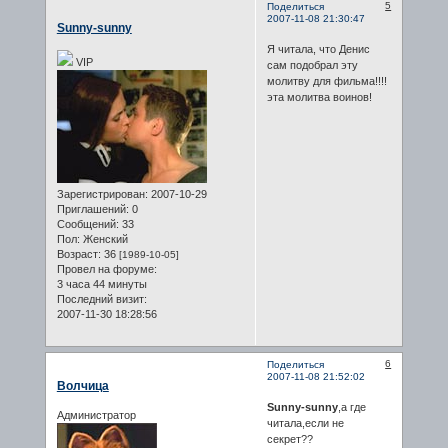
5
Поделиться
2007-11-08 21:30:47
Sunny-sunny
Я читала, что Денис
VIP
сам подобрал эту
молитву для фильма!!!!
эта молитва воинов!
Зарегистрирован
: 2007-10-29
Приглашений:
0
Сообщений:
33
Пол:
Женский
Возраст:
36
[1989-10-05]
Провел на форуме:
3 часа 44 минуты
Последний визит:
2007-11-30 18:28:56
6
Поделиться
2007-11-08 21:52:02
Волчица
Sunny-sunny
,а где
Администратор
читала,если не
секрет??