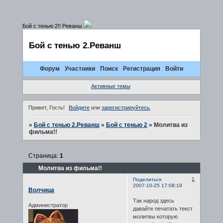
Бой с тенью 2!! Реванш
Бой с тенью 2.Реванш
Форум
Участники
Поиск
Регистрация
Войти
Активные темы
Привет, Гость!
Войдите
или
зарегистрируйтесь
.
»
Бой с тенью 2.Реванш
»
Бой с тенью 2
»
Молитва из
фильма!!
Страница:
1
Молитва из фильма!!
1
Поделиться
2007-10-25 17:08:19
Волчица
Так народ здесь
Администратор
давайте печатать текст
молитвы которую