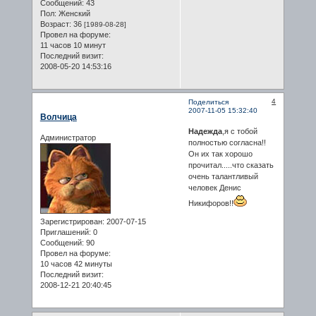
Сообщений:
43
Пол:
Женский
Возраст:
36
[1989-08-28]
Провел на форуме:
11 часов 10 минут
Последний визит:
2008-05-20 14:53:16
4
Поделиться
2007-11-05 15:32:40
Волчица
Надежда
,я с тобой
Администратор
полностью согласна!!
Он их так хорошо
прочитал.....что сказать
очень талантливый
человек Денис
Никифоров!!
Зарегистрирован
: 2007-07-15
Приглашений:
0
Сообщений:
90
Провел на форуме:
10 часов 42 минуты
Последний визит:
2008-12-21 20:40:45