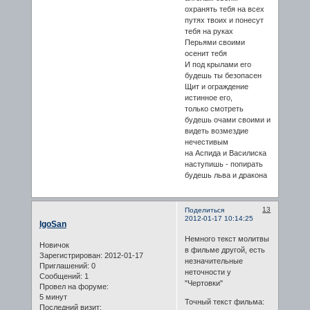
охранять тебя на всех
путях твоих и понесут
тебя на руках
Перьями своими
осенит тебя
И под крылами его
будешь ты безопасен
Щит и ограждение
истинное его,
только смотреть
будешь очами своими и
видеть возмездие
нечестивым
на Аспида и Василиска
наступишь - попирать
будешь льва и дракона
13
Поделиться
2012-01-17 10:14:25
IgoSan
Немного текст молитвы
Новичок
в фильме другой, есть
Зарегистрирован
: 2012-01-17
незначительные
Приглашений:
0
неточности у
Сообщений:
1
"Чертовки"
Провел на форуме:
5 минут
Точный текст фильма:
Последний визит: