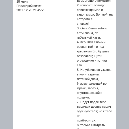
Всемогущего покоится,
18 минут
2 говорит Господу:
Последний визит:
прибежище мое и
2011-12-26 21:45:25
защита моя, Бог мой, на
Которого я
уповаю!
3 Он избавит тебя от
сети ловца, от
гибельной язвы,
4 перьями Своими
осенит тебя, и под
крыльями Его будешь
безопасен; щит и
ограждение - истина
Его.
5 Не убоишься ужасов
в ночи, стрелы,
летящей днем,
6 язвы, ходящей во
мраке, заразы,
опустошающей в
полдень.
7 Падут подле тебя
тысяча и десять тысяч
одесную тебя; но к тебе
не
приблизится:
8 только смотреть