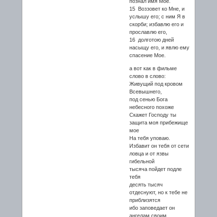
познал имя Мое.
15 Воззовет ко Мне, и
услышу его; с ним Я в
скорби; избавлю его и
прославлю его,
16 долготою дней
насыщу его, и явлю ему
спасение Мое.
а вот как в фильме
слово в слово:
Живущий под кровом
Всевышнего,
под сенью Бога
небесного похоже
Скажет Господу ты
защита моя прибежище
мое
На тебя уповаю.
Избавит он тебя от сети
ловца и от язвы
гибельной
тысяча пойдет подле
тебя
десять тысяч
отдеснуют, но к тебе не
приблизятся
ибо заповедает он
ангелам своим