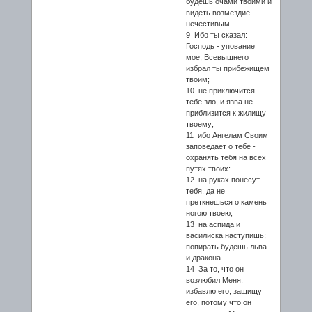
будешь очами твоими и
видеть возмездие
нечестивым.
9 Ибо ты сказал:
Господь - упование
мое; Всевышнего
избрал ты прибежищем
твоим;
10 не приключится
тебе зло, и язва не
приблизится к жилищу
твоему;
11 ибо Ангелам Своим
заповедает о тебе -
охранять тебя на всех
путях твоих:
12 на руках понесут
тебя, да не
преткнешься о камень
ногою твоею;
13 на аспида и
василиска наступишь;
попирать будешь льва
и дракона.
14 За то, что он
возлюбил Меня,
избавлю его; защищу
его, потому что он