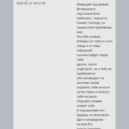
2012-01-17 10:17:20
Живущий под кровом
Всевышнего,
под сенью Бога
небесного покоится,
Скажет Господу ты
защита моя прибежище
мое
На тебя уповаю.
Избавит он тебя от сети
ловца и от язвы
гибельной
тысяча пойдет подле
тебя
десять тысяч
отдеснуют, но к тебе не
приблизятся
ибо заповедает он
ангелам своим
охранять тебя на всех
путях твоих и понесут
тебя на руках
Перьями своими
осенит тебя
И под крылами его
будешь ты безопасен
Щит и ограждение -
истина Его.
только смотреть