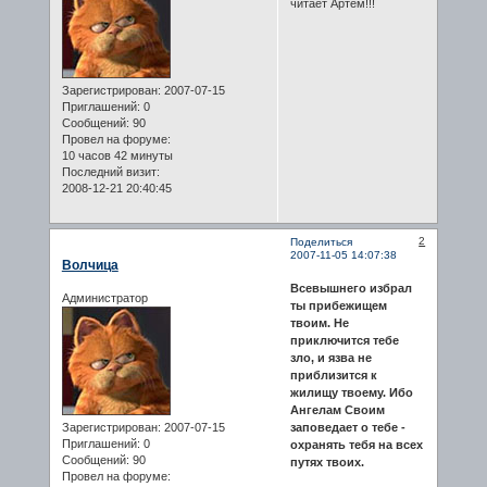
читает Артем!!!
Зарегистрирован
: 2007-07-15
Приглашений:
0
Сообщений:
90
Провел на форуме:
10 часов 42 минуты
Последний визит:
2008-12-21 20:40:45
2
Поделиться
2007-11-05 14:07:38
Волчица
Всевышнего избрал
Администратор
ты прибежищем
твоим. Не
приключится тебе
зло, и язва не
приблизится к
жилищу твоему. Ибо
Ангелам Своим
Зарегистрирован
: 2007-07-15
заповедает о тебе -
Приглашений:
0
охранять тебя на всех
Сообщений:
90
путях твоих.
Провел на форуме: