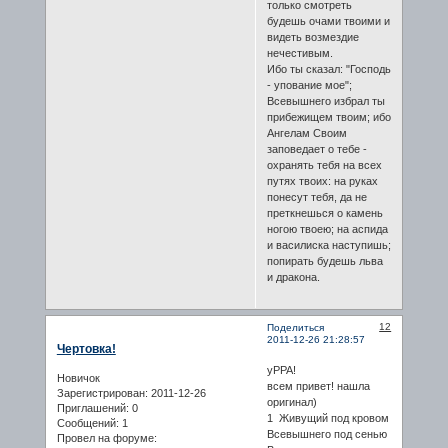
только смотреть
будешь очами твоими и
видеть возмездие
нечестивым.
Ибо ты сказал: "Господь
- упование мое";
Всевышнего избрал ты
прибежищем твоим; ибо
Ангелам Своим
заповедает о тебе -
охранять тебя на всех
путях твоих: на руках
понесут тебя, да не
преткнешься о камень
ногою твоею; на аспида
и василиска наступишь;
попирать будешь льва
и дракона.
12
Поделиться
2011-12-26 21:28:57
Чертовка!
уРРА!
Новичок
всем привет! нашла
Зарегистрирован
: 2011-12-26
оригинал)
Приглашений:
0
1 Живущий под кровом
Сообщений:
1
Всевышнего под сенью
Провел на форуме: