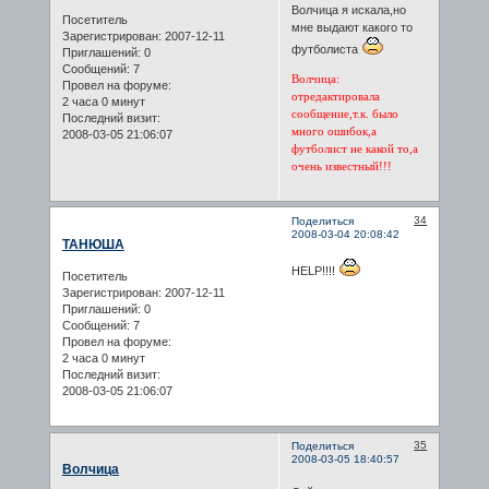
Волчица я искала,но
Посетитель
мне выдают какого то
Зарегистрирован
: 2007-12-11
футболиста
Приглашений:
0
Сообщений:
7
Волчица:
Провел на форуме:
отредактировала
2 часа 0 минут
сообщение,т.к. было
Последний визит:
много ошибок,а
2008-03-05 21:06:07
футболист не какой то,а
очень известный!!!
34
Поделиться
2008-03-04 20:08:42
ТАНЮША
HELP!!!!
Посетитель
Зарегистрирован
: 2007-12-11
Приглашений:
0
Сообщений:
7
Провел на форуме:
2 часа 0 минут
Последний визит:
2008-03-05 21:06:07
35
Поделиться
2008-03-05 18:40:57
Волчица