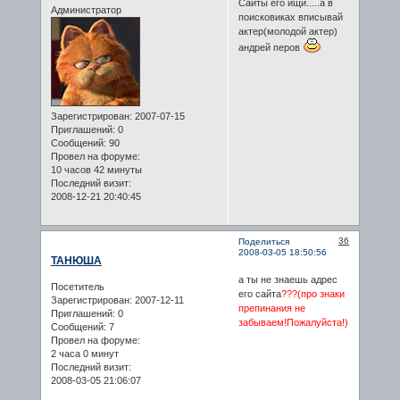
Сайты его ищи.....а в
Администратор
поисковиках вписывай
актер(молодой актер)
андрей перов
Зарегистрирован
: 2007-07-15
Приглашений:
0
Сообщений:
90
Провел на форуме:
10 часов 42 минуты
Последний визит:
2008-12-21 20:40:45
36
Поделиться
2008-03-05 18:50:56
ТАНЮША
а ты не знаешь адрес
Посетитель
его сайта
???(про знаки
Зарегистрирован
: 2007-12-11
препинания не
Приглашений:
0
забываем!Пожалуйста!)
Сообщений:
7
Провел на форуме:
2 часа 0 минут
Последний визит:
2008-03-05 21:06:07