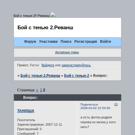
Бой с тенью 2!! Реванш
Бой с тенью 2.Реванш
Форум
Участники
Поиск
Регистрация
Войти
Активные темы
Привет, Гость!
Войдите
или
зарегистрируйтесь
.
»
Бой с тенью 2.Реванш
»
Бой с тенью 2
»
Вопрос:
Страница:
«
1
2
Вопрос:
31
Поделиться
2008-03-02 22:54:50
ТАНЮША
а есть фотки,андрея
Посетитель
перова из жизни,у кого-
Зарегистрирован
: 2007-12-11
нить?
Приглашений:
0
Сообщений:
7