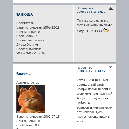
37
Поделиться
2008-03-05 19:38:29
ТАНЮША
Плииз,у кого есть его
Посетитель
фоты из жизни выложте
Зарегистрирован
: 2007-12-11
сюда...ПЛИИЗЗЗ
Приглашений:
0
Сообщений:
7
Провел на форуме:
2 часа 0 минут
Последний визит:
2008-03-05 21:06:07
38
Поделиться
2008-03-07 13:43:57
Волчица
ТАНЮША,я тебе дам
Администратор
совет,создай свой
неофициальный сайт с
форумом посвященный
Андрею.......думаю ты
найдешь
единомышлиников,если
есть вопросы,или
Зарегистрирован
: 2007-07-15
нужна помощь пиши в
Приглашений:
0
асю!
Сообщений:
90